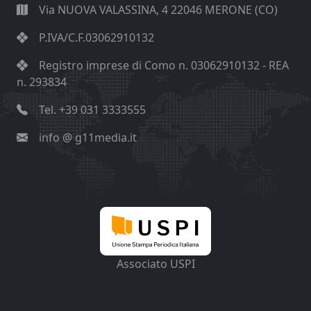
Via NUOVA VALASSINA, 4 22046 MERONE (CO)
P.IVA/C.F.03062910132
Registro imprese di Como n. 03062910132 - REA
n. 293834
Tel. +39 031 3333555
info @ g11media.it
Associato USPI